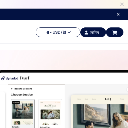
HI - USD ($)
लॉगिन