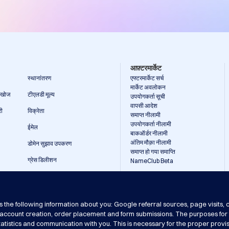
आफ़्टरमार्केट
स्थानांतरण
एफ्टरमार्केट सर्च
मार्केट अवलोकन
 खोज
टीएलडी मूल्य
उपयोगकर्ता सूची
वापसी आदेश
री
विक्रेता
समाप्त नीलामी
उपयोगकर्ता नीलामी
ईमेल
बाकऑर्डर नीलामी
अंतिम मौक़ा नीलामी
डोमेन सुझाव उपकरण
समाप्त हो गया समाप्ति
ग्रेस डिलीशन
NameClub Beta
व्हूइस लुकअप
जना
he following information about you: Google referral sources, page visits, 
गोपनीयता नीति
उपयोग की शर्तें
रजिस्ट्रेंट शैक्षिक जानकारी
पंजीकृतों
 account creation, order placement and form submissions. The purposes for t
atistics and communication with you. This is necessary for the proper provisi