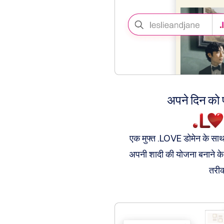
समाप्ति-
पूर्व
नीलामी
बैकऑर्डर
टूल्स
इलाहाबाद
उपनगर
बाकऑर्डर
नीलामी
डोमेन
खरीदें
डोमेन
अपने दिन को प
बेचें
ब्रोकरेज
सेवाएं
मूल्यांकन
उपकरण
एक मुफ्त .LOVE डोमेन के साथ अ
वेबसाइट
निर्माता
अपनी शादी की योजना बनाने के
ईमेल
लोगो
तरी
मेकर
एसएसएल
सुरक्षा
रेसेलर
प्रोग्राम
ट्रेडमार्क
खोज