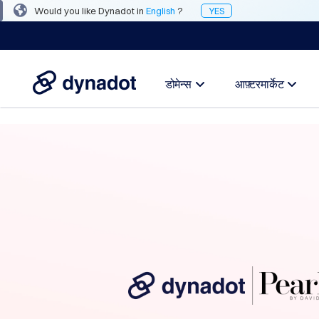
Would you like Dynadot in
English
?
YES
डोमेन्स
आफ़्टरमार्केट
डोमेन्स
आफ़्टरमार्केट
उपकरण
संसाधन
समर्थन
HI
English
Español
中
文