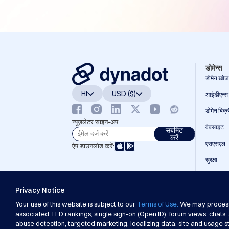
कार्यक्रम
रीसेलर
रेसेलर
प्रोग्राम
समर्थन
सहायता
केंद्र
हेल्प
फ़ाइलें
डोमेन्स
फ़ोरम
खाता
डोमेन खोज
प्रबंधक
HI
USD ($)
अनुरोध
आईडीएन्स
सहायता
उपकरण
डोमेन बिक्
संपर्क
न्यूज़लेटर साइन-अप
करें
वेबसाइट
सबमिट
सहायता
करें
टिकट
एसएसएल
ऐप डाउनलोड करें:
दुरुपयोग
रिपोर्ट
सुरक्षा
करें
संकेत
एपीआई
दोष
रिपोर्ट
Privacy Notice
करें
भुगतान यो
विशेषता
Your use of this website is subject to our
Terms of Use.
We may process t
कॉपीराइट © 2002-2026 Dynadot Inc. सर्वाधिकार सुरक्षित।
अनुरोध
associated TLD rankings, single sign-on (Open ID), forum views, chats,
abuse detection, targeted marketing, localizing data, site and usage st