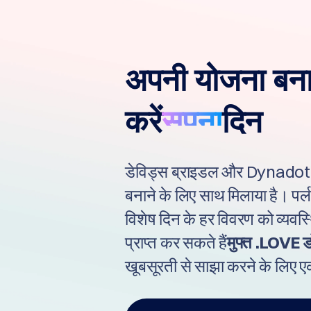
العربية
Deutsch
Português
Français
अपनी योजना बना
Русский
Italiano
करें
सपना
दिन
日
USD
本
($)
語
US Dollar USD ($)
डेविड्स ब्राइडल और Dynadot 
한
Euro EUR (€)
국
人民币 CNY (¥)
बनाने के लिए साथ मिलाया है। पर
어
Canadian Dollar CAD
(C$)
Indonesia
विशेष दिन के हर विवरण को व्यवस
Pesos Mexicanos
MXN (MX$)
Српски
British Pound GBP (£)
प्राप्त कर सकते हैं
मुफ्त .LOVE ड
Real Brasileiro BRL
(R$)
खूबसूरती से साझा करने के लिए
Indian Rupee INR (Rs.)
Indonesian Rupiah
IDR (Rp)
Australian Dollar AUD
(AU$)