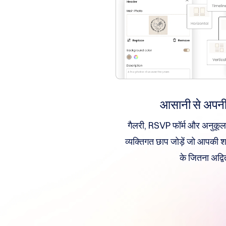
संसाधन
संसाधन
डायनाडॉट
ब्लॉग
न्यूज़लेटर्स
भुगतान
विधियाँ
भुगतान
विकल्प
प्रीपे
करें
शिक्षा
डोमेन
नाम
आसानी से अपनी 
की
मूल
बातें
गैलरी, RSVP फॉर्म और अनुकूलन
गाइड
डोमेन
व्यक्तिगत छाप जोड़ें जो आपकी श
निवेश
गाइड
के जितना अद्वि
डोमेन
कैसे
खरीदें
डोमेन
कैसे
बेचें
सहयोगी
सामान्य
सहयोगी