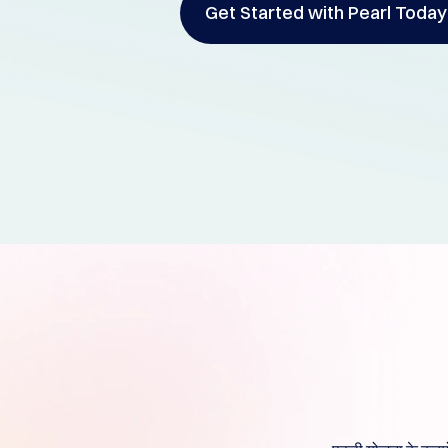
Get Started with Pearl Today
Thai Baht THB (฿)
Philippine Peso PHP
(₱)
South Korean Won
KRW (₩)
Hong Kong Dollar
Copyright
HKD (HK$)
©
2002-
2026
Dynadot
LLC.
All
rights
reserved.
डोमेन्स
अपने
डोमेन
को
खोजें
खोजें
डोमेन
खोज
एआई
डोमेन
खोज
मोटी
डोमेन
खोज
आईडीएन्स