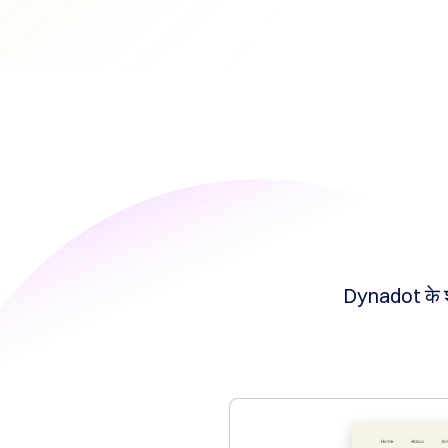
करें
अन्वेषण
करें
एफ्टरमार्केट
सर्च
सभी
डोमेन
नीलामी
समाप्त
हुए
डोमेन
समाप्त
नीलामी
रजिस्ट्री
नीलामी
अंतिम
मौक़ा
Dynadot के शक
नीलामी
समाप्त
हो
गया
समाप्ति
उपयोगकर्ता
सूची
उपयोगकर्ता
सूची
उपयोगकर्ता
नीलामी