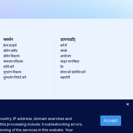
समर्थन
डायनाडॉट्
हेल्प फ़ाइलें
बारे में
डोमेन खरीद
संपर्क
डोमेन विक्रय
आयोजन
समाचार पत्रिका
साइट मानचित्र
प्रीपे करें
ऐप
भुगतान विकल्प
दोस्त को संदर्भित करें
दुरुपयोग रिपोर्ट करें
सहयोगी
country, IP address, domain searches and
 के लाभ और ज़िम्मेदारियाँ
his processing include: troubleshooting errors,
oning of the services in this website. Your