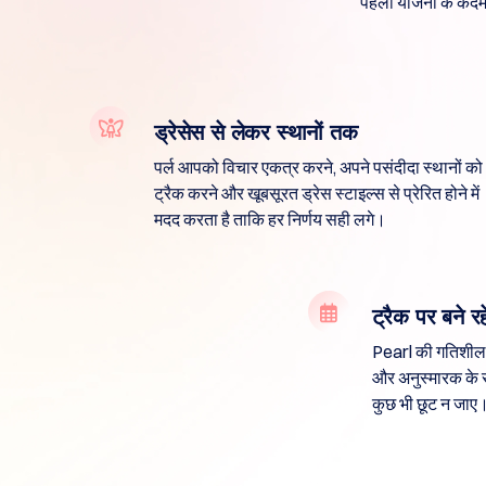
पहली योजना के कदमों
खोज
उन्नत
खोज
स्थानांतरण
डोमेन
स्थानांतरण
थोक
डोमेन
ड्रेसेस से लेकर स्थानों तक
स्थानांतरण
टीएलडी
पर्ल आपको विचार एकत्र करने, अपने पसंदीदा स्थानों को
डोमेन
मूल्यों
ट्रैक करने और खूबसूरत ड्रेस स्टाइल्स से प्रेरित होने में
डोमेन
मदद करता है ताकि हर निर्णय सही लगे।
बिक्री
उपकरण
व्हूइस
लुकअप
सुझाव
टूल
ट्रैक पर बने रहे
ग्रेस
डिलीशन
Pearl की गतिशील
डोमेन
सुरक्षा
और अनुस्मारक के 
डोमेन
प्रबंधन
कुछ भी छूट न जाए
एपीआई
आफ़्टरमार्केट
पोर्टफोलियो
का
प्रबंधन