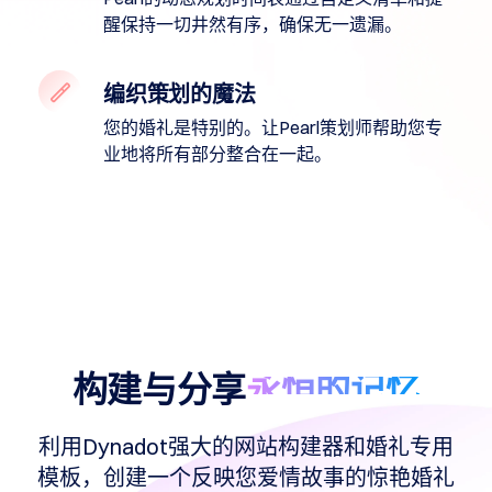
工
具
醒保持一切井然有序，确保无一遗漏。
域
名
删
除
编织策划的魔法
宽
限
您的婚礼是特别的。让Pearl策划师帮助您专
期
域
业地将所有部分整合在一起。
名
安
全
域
名
管
理
用
户
接
口
(API)
域
构建与分享
永恒的记忆
名
市
利用Dynadot强大的网站构建器和婚礼专用
场
模板，创建一个反映您爱情故事的惊艳婚礼
管