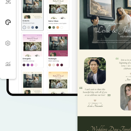
Thai Baht THB (฿)
Philippine Peso PHP
(₱)
South Korean Won
KRW (₩)
Hong Kong Dollar
Copyright
HKD (HK$)
©
2002-
2026
Dynadot
LLC.
All
rights
reserved.
域
名
查
询
您
的
域
名
搜