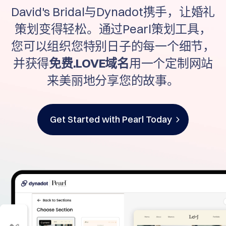
David's Bridal与Dynadot携手，让婚礼
Português
Français
策划变得轻松。通过Pearl策划工具，
Русский
您可以组织您特别日子的每一个细节，
हिन्दी
并获得
免费.LOVE域名
用一个定制网站
Italiano
来美丽地分享您的故事。
日
本
USD
語
($)
한
US Dollar USD ($)
Get Started with Pearl Today
국
Euro EUR (€)
어
人民币 CNY (¥)
Canadian Dollar CAD
Indonesia
(C$)
Pesos Mexicanos
Српски
MXN (MX$)
British Pound GBP (£)
Real Brasileiro BRL
(R$)
Indian Rupee INR (Rs.)
Indonesian Rupiah
IDR (Rp)
Australian Dollar AUD
(AU$)