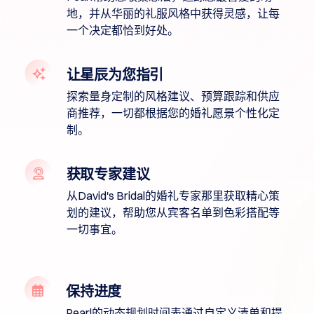
｜
地，并从华丽的礼服风格中获得灵感，让每
域
名
一个决定都恰到好处。
转
入
批
量
让星辰为您指引
域
名
探索量身定制的风格建议、预算跟踪和供应
转
移
商推荐，一切都根据您的婚礼愿景个性化定
制。
TLD
域
名
价
获取专家建议
格
域
从David's Bridal的婚礼专家那里获取精心策
名
优
划的建议，帮助您从宾客名单到色彩搭配等
惠
一切事宜。
工
具
Whois
查
询
保持进度
建
议
Pearl的动态规划时间表通过自定义清单和提