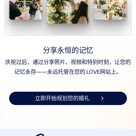
域
名
抢
注
拍
卖
购
买
域
名
分享永恒的记忆
出
售
域
庆祝过后，通过分享照片、视频和特别时刻，让您的
名
记忆永存——永远托管在您的.LOVE网站上。
经
纪
服
务
评
估
立即开始规划您的婚礼
服
务
工
具
建
站
工