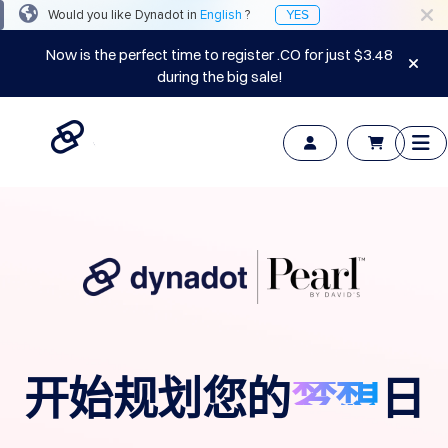
Would you like Dynadot in
English
?
YES
Now is the perfect time to register .CO for just $3.48
during the big sale!
域
名
域
名
市
场
工
具
资
源
支
持
ZH
English
Español
开始规划您的
梦想
日
العربية
Deutsch