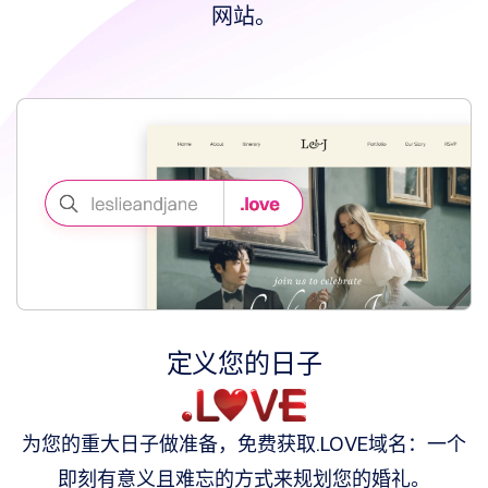
理
网站。
您
的
投
资
组
合
探
索
域
名
市
场
搜
索
定义您的日子
所
有
域
名
竞
为您的重大日子做准备，免费获取.LOVE域名：一个
拍
即刻有意义且难忘的方式来规划您的婚礼。