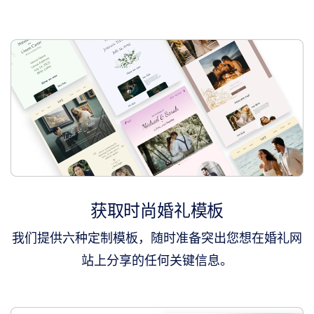
过
期
域
名
过
期
域
名
竞
拍
注
册
局
拍
卖
最
后
机
会
拍
获取时尚婚礼模板
卖
过
期
我们提供六种定制模板，随时准备突出您想在婚礼网
域
名
站上分享的任何关键信息。
一
口
价
清
仓