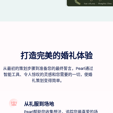
索
域
名
搜
索
AI
域
名
搜
索
域
名
批
量
搜
打造完美的婚礼体验
索
IDN
搜
从最初的策划步骤到准备您的最终誓言，Pearl通过
索
高
智能工具、令人惊叹的灵感和您需要的一切，使婚
级
礼策划变得简单。
搜
索
转
移
域
名
从礼服到场地
转
移
Pearl帮助您收集想法，追踪您最喜爱的场