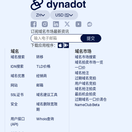
具
邮
箱
Logo
ZH
USD ($)
制
作
工
订阅域名市场最新资讯
具
SSL
提交
证
书
下载应用程序：
安
域名
域名市场
全
域名搜索
转移
域名市场搜索
分
域名拍卖市场一览
销
IDN搜索
TLD价格
商
一口价
计
域名抢注
划
域名优惠
经销商
过期域名竞拍
商
用户域名竞拍
标
网站
邮箱
域名抢注拍卖
搜
索
最后机会拍卖
SSL证书
域名建议工具
资
过期域名一口价清仓
安全
域名删除宽限
NameClub Beta
源
期
资
用户接口
Whois查询
源
(API)
Dynadot
博