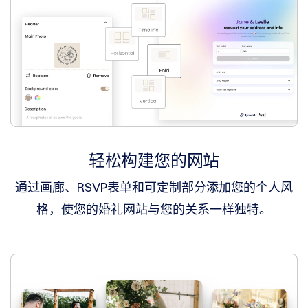
一
口
价
一
口
价
用
户
域
名
竞
拍
预
过
轻松构建您的网站
期
拍
卖
通过画廊、RSVP表单和可定制部分添加您的个人风
格，使您的婚礼网站与您的关系一样独特。
域
名
抢
注
工
具
域
名
抢
注