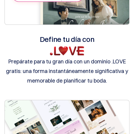
de
Pago
Opciones
de
pago
Prepago
Aprendizaje
Define tu día con
Guía
Básica
sobre
Nombres
de
Prepárate para tu gran día con un dominio .LOVE
Dominio
Guía
gratis: una forma instantáneamente significativa y
de
Inversión
memorable de planificar tu boda.
en
Dominios
Cómo
Comprar
Dominios
Cómo
vender
dominios
Afiliado
Programa
General