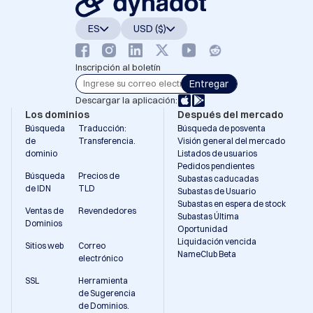
ES
USD ($)
Inscripción al boletín
Entregar
Descargar la aplicación:
Los dominios
Después del mercado
Búsqueda
Traducción:
Búsqueda de posventa
de
Transferencia.
Visión general del mercado
dominio
Listados de usuarios
Pedidos pendientes
Búsqueda
Precios de
Subastas caducadas
de IDN
TLD
Subastas de Usuario
Subastas en espera de stock
Ventas de
Revendedores
Subastas Última
Dominios
Oportunidad
Liquidación vencida
Sitios web
Correo
NameClub Beta
electrónico
SSL
Herramienta
de Sugerencia
de Dominios.