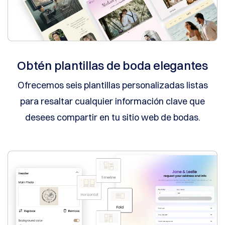
de
Afiliados
Revendedor
Programa
de
Revendedores
Apoyo
Obtén plantillas de boda elegantes
Centro
Ofrecemos seis plantillas personalizadas listas
de
Ayuda
para resaltar cualquier información clave que
Archivos
de
desees compartir en tu sitio web de bodas.
ayuda
Foros
Solicitud
de
Gerente
de
Cuenta
Herramientas
de
Soporte
Contáctenos
Tickets
de
Soporte