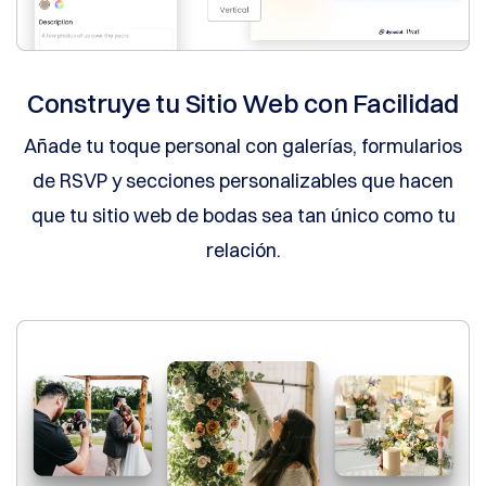
Reportar
abuso
Informar
errores
Solicitudes
de
Construye tu Sitio Web con Facilidad
características
Añade tu toque personal con galerías, formularios
de RSVP y secciones personalizables que hacen
que tu sitio web de bodas sea tan único como tu
relación.