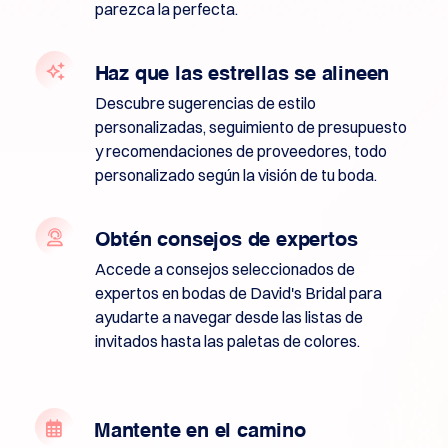
Búsqueda
parezca la perfecta.
de
posventa
Todas
las
Haz que las estrellas se alineen
subastas
de
Descubre sugerencias de estilo
dominios
personalizadas, seguimiento de presupuesto
Dominios
y recomendaciones de proveedores, todo
caducados
Subastas
personalizado según la visión de tu boda.
caducadas
Subastas
de
registros
Obtén consejos de expertos
Subastas
Última
Accede a consejos seleccionados de
Oportunidad
Liquidación
expertos en bodas de David's Bridal para
vencida
ayudarte a navegar desde las listas de
Listados
invitados hasta las paletas de colores.
de
usuarios
Listados
de
usuarios
Subastas
Mantente en el camino
de