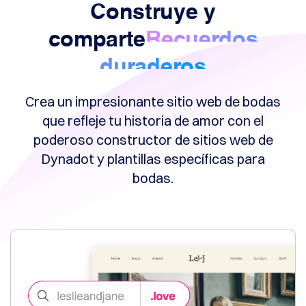
Herramientas
Construye y
Creador
de
comparte
Recuerdos
sitios
web
Correo
duraderos
electrónico
Creador
de
Crea un impresionante sitio web de bodas
Logos
SSL
que refleje tu historia de amor con el
Seguridad
Programa
poderoso constructor de sitios web de
de
Revendedores
Dynadot y plantillas específicas para
Búsqueda
de
bodas.
Marca
Registrada
Recursos
Recursos
Blog
de
Dynadot
Boletines
informativos
Métodos