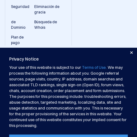
Seguridad
Eliminación de
gracia
de
Búsqueda de
Dominio
Whois
Plan de
pago
Apoyo
Dynadot.
Privacy Notice
Archivos de ayuda
Acerca de
Compra de dominios
Contacto
Your use of this website is subject to our
Terms of Use.
We may
Venta de Dominios
Eventos
process the following information about you: Google referral
Boletín de noticias
Mapa del sitio
sources, page visits, country, IP address, domain searches and
Prepago
APP
associated TLD rankings, single sign-on (Open ID), forum views,
Opciones de pago
Recomienda a un amigo
chats, account creation, order placement and form submissions.
Reportar abuso
Afiliado
The purposes for this processing include: troubleshooting errors,
Derechos de autor © 2002-2026 Dynadot Inc. Todos los derechos
abuse detection, targeted marketing, localizing data, site and
reservados.
usage statistics and communication with you. This is necessary
Política de privacidad
for the proper provisioning of the services in this website. Your
Términos de uso
continued use of this website constitutes your implied consent for
Información educativa del registrante
this processing.
Beneficios y Responsabilidades de los Registrantes