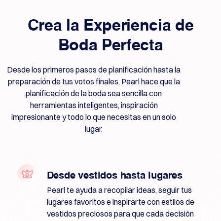
de
Whois
Herramienta
de
Crea la Experiencia de
sugerencia
Eliminación
Boda Perfecta
de
gracia
Seguridad
del
Desde los primeros pasos de planificación hasta la
Dominio
preparación de tus votos finales, Pearl hace que la
Gestión
de
planificación de la boda sea sencilla con
Dominios
herramientas inteligentes, inspiración
de
Dominio
impresionante y todo lo que necesitas en un solo
Después
lugar.
del
mercado
Administre
su
Desde vestidos hasta lugares
cartera
Pearl te ayuda a recopilar ideas, seguir tus
lugares favoritos e inspirarte con estilos de
vestidos preciosos para que cada decisión
Explorar