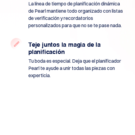
Usuario
La línea de tiempo de planificación dinámica
Subastas
de Pearl mantiene todo organizado con listas
de
Pre-
de verificación y recordatorios
Vencimiento
personalizados para que no se te pase nada.
Herramientas
de
Pedido
Teje juntos la magia de la
Pendiente
planificación
en
espera
Tu boda es especial. Deja que el planificador
de
stock
Pearl te ayude a unir todas las piezas con
Subastas
experticia.
en
espera
de
stock
Comprar
Dominios
Vender
Dominios
Servicios
de
Corretaje
Tasaciones