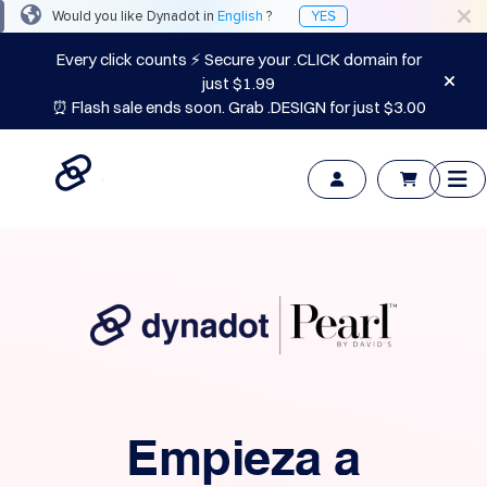
Would you like Dynadot in
English
?
YES
Every click counts ⚡ Secure your .CLICK domain for
just $1.99
⏰ Flash sale ends soon. Grab .DESIGN for just $3.00
Los
dominios
Después
del
mercado
Herramientas
Recursos
Apoyo
ES
English
中
文
العربية
Deutsch
Empieza a
Português