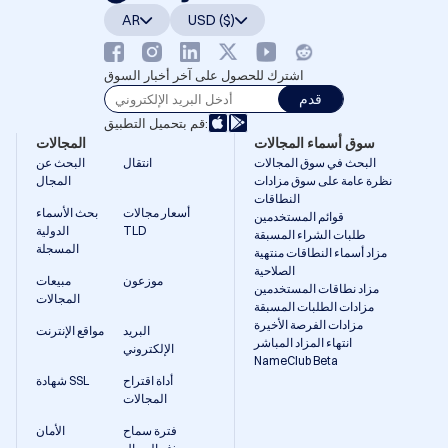
Русский
AR
USD ($)
हिन्दी
اشترك للحصول على آخر أخبار السوق
Italiano
قدم
日
USD
本
قم بتحميل التطبيق:
($)
語
سوق أسماء المجالات
المجالات
US Dollar USD ($)
البحث في سوق المجالات
انتقال
البحث عن
한
Euro EUR (€)
نظرة عامة على سوق مزادات
المجال
국
人民币 CNY (¥)
어
Canadian Dollar CAD
النطاقات
(C$)
أسعار مجالات
بحث الأسماء
قوائم المستخدمين
Indonesia
Pesos Mexicanos
TLD
الدولية
طلبات الشراء المسبقة
MXN (MX$)
المسجلة
مزاد أسماء النطاقات منتهية
Српски
British Pound GBP (£)
الصلاحية
Real Brasileiro BRL
موزعون
مبيعات
(R$)
مزاد نطاقات المستخدمين
المجالات
Indian Rupee INR (Rs.)
مزادات الطلبات المسبقة
Indonesian Rupiah
مزادات الفرصة الأخيرة
البريد
مواقع الإنترنت
IDR (Rp)
انتهاء المزاد المباشر
Australian Dollar AUD
الإلكتروني
NameClub Beta
(AU$)
Thai Baht THB (฿)
أداة اقتراح
شهادة SSL
Philippine Peso PHP
المجالات
(₱)
South Korean Won
فترة سماح
الأمان
KRW (₩)