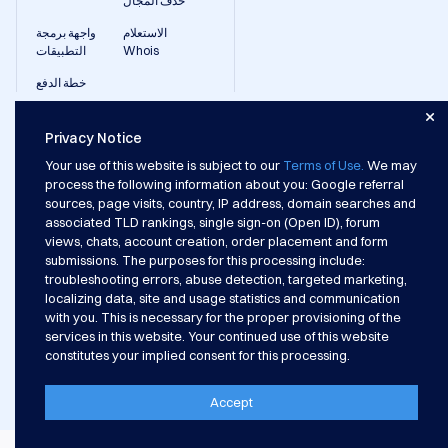
حذف المجال
Hong Kong Dollar
Copyright
HKD (HK$)
©
الاستعلام
واجهة برمجة
2002-
Whois
التطبيقات
2026
Dynadot
خطة الدفع
LLC.
All
rights
Dynadot
الدعم
reserved.
Privacy Notice
حول
ملفات المساعدة
المجالات
تواصل
شراء المجالات
Your use of this website is subject to our
Terms of Use.
We may
الفعاليات
بيع المجالات
ابحث
process the following information about you: Google referral
خريطة الموقع
نشرة إخبارية
sources, page visits, country, IP address, domain searches and
عن
تطبيق
الدفع المسبق
associated TLD rankings, single sign-on (Open ID), forum
مجالك
قُم بدعوة صديق
خيارات الدفع
views, chats, account creation, order placement and form
نظام الشركاء
الإبلاغ عن إساءة استخدام
submissions. The purposes for this processing include:
بحث
حقوق النشر © 2002-2026 Dynadot Inc. جميع الحقوق محفوظة.
البحث
troubleshooting errors, abuse detection, targeted marketing,
سياسة الخصوصية
عن
localizing data, site and usage statistics and communication
شروط الاستخدام
المجال
with you. This is necessary for the proper provisioning of the
معلومات تعليمية للمسجل
بحث
services in this website. Your continued use of this website
نطاق
مزايا ومسؤوليات المسجلين
الذكاء
constitutes your implied consent for this processing.
الاصطناعي
بحث
مجمّع
لل
مجالات
بحث