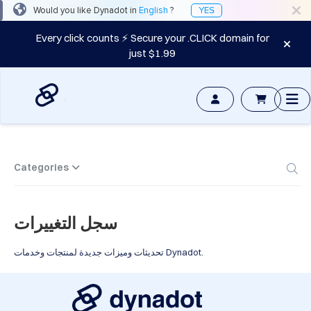
Would you like Dynadot in
English
?
YES
Every click counts ⚡ Secure your .CLICK domain for
just $1.99
المجالات
سوق
أسماء
المجالات
الأدوات
الموارد
الدعم
AR
Categories
English
Español
سجل التغييرات
中
文
تحديثات وميزات جديدة لمنتجات وخدمات Dynadot.
Deutsch
Português
Français