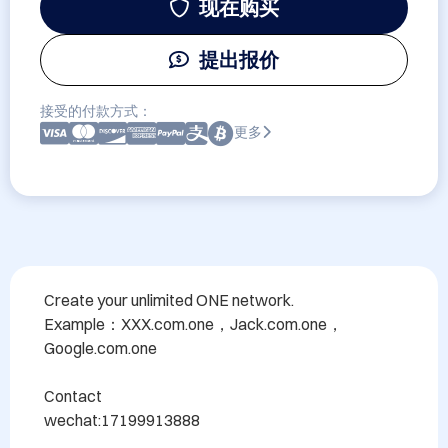
现在购买
提出报价
接受的付款方式：
更多
Create your unlimited ONE network.

Example：XXX.com.one，Jack.com.one，
Google.com.one

Contact

wechat:17199913888