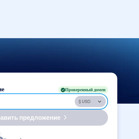
ие
Проверенный домен
авить предложение
: