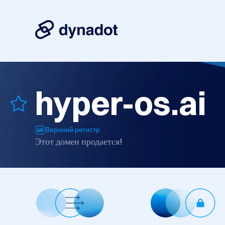
hyper-os.ai
Верхний регистр
Этот домен продается!