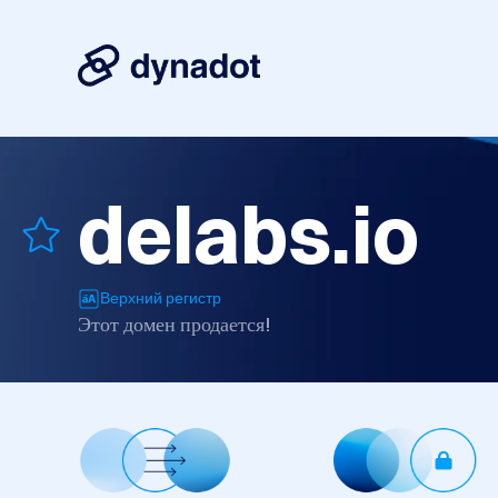
delabs.io
Верхний регистр
Этот домен продается!