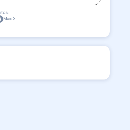
itos:
Mais