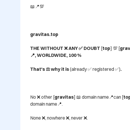
📖📍💯

gravitas.top

THE WITHOUT ❌ ANY ✅ DOUBT 
[
top
] 💯 [
grav
📍, WORLDWIDE, 100 %

That's ⚖️ why it is 
(already ✅ registered ✅)
.
No ❌ other [
gravitas
] 📖 domain name📍can [
to
domain name📍.

None ❌, nowhere ❌, never ❌.
