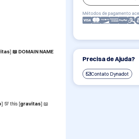
Métodos de pagamento ace
itas
]
 📖 DOMAIN NAME
Precisa de Ajuda?
Contato Dynadot
p
] 💯 this [
gravitas
] 📖 