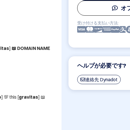
オ
受け付ける支払い方法:
itas
]
 📖 DOMAIN NAME
ヘルプが必要です?
連絡先 Dynadot
p
] 💯 this [
gravitas
] 📖 