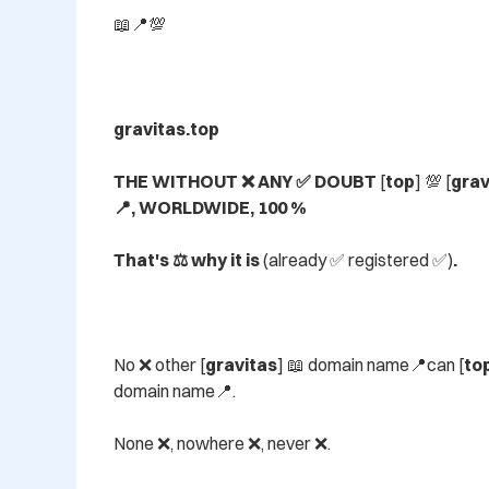
📖📍💯

gravitas.top

THE WITHOUT ❌ ANY ✅ DOUBT 
[
top
] 💯 [
grav
📍, WORLDWIDE, 100 %

That's ⚖️ why it is 
(already ✅ registered ✅)
.
No ❌ other [
gravitas
] 📖 domain name📍can [
to
domain name📍.

None ❌, nowhere ❌, never ❌.
