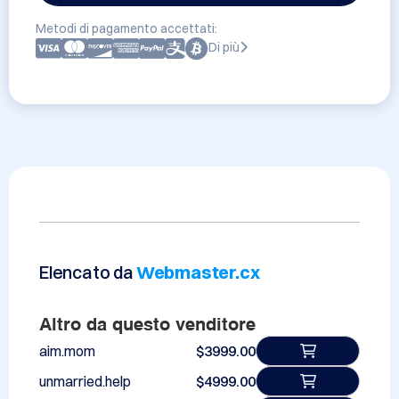
Metodi di pagamento accettati:
Di più
Elencato da
Webmaster.cx
Altro da questo venditore
aim.mom
$3999.00
unmarried.help
$4999.00