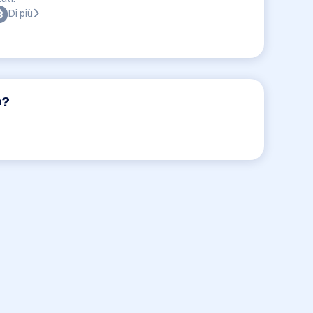
Di più
o?