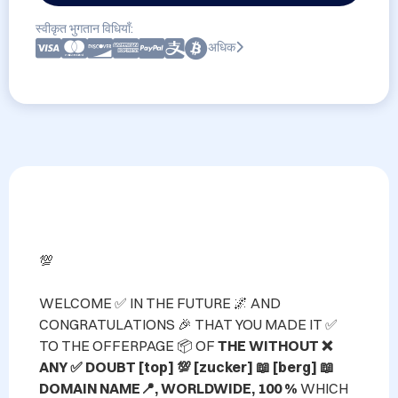
स्वीकृत भुगतान विधियाँ:
अधिक
💯

WELCOME ✅ IN THE FUTURE 🌌 AND 
CONGRATULATIONS 🎉 THAT YOU MADE IT ✅ 
TO THE OFFERPAGE 📦 OF 
THE WITHOUT ❌ 
ANY ✅ DOUBT [top] 💯 [zucker] 📖 [berg] 📖 
DOMAIN NAME📍, WORLDWIDE, 100 %
 WHICH 