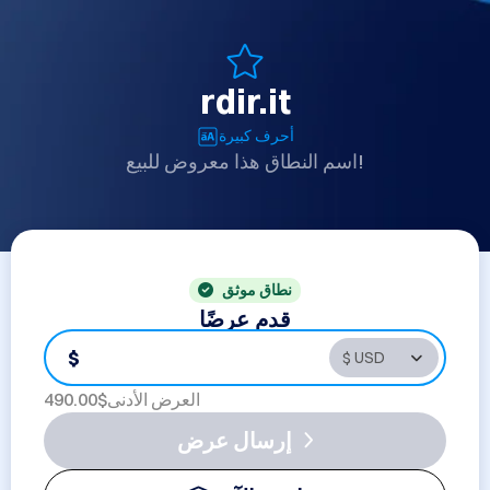
rdir.it
أحرف كبيرة
اسم النطاق هذا معروض للبيع!
نطاق موثق
قدم عرضًا
$
العرض الأدنى$
490.00
إرسال عرض