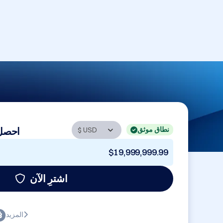
نطاق موثق
احصل 
$19,999,999.99
اشترِ الآن
المزيد